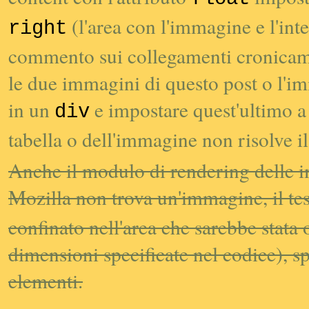
(l'area con l'immagine e l'in
right
commento sui collegamenti cronicamen
le due immagini di questo
post
o l'im
in un
e impostare quest'ultimo a 
div
tabella o dell'immagine non risolve i
Anche il modulo di
rendering
delle 
Mozilla non trova un'immagine, il test
confinato nell'area che sarebbe stata
dimensioni specificate nel codice), s
elementi.