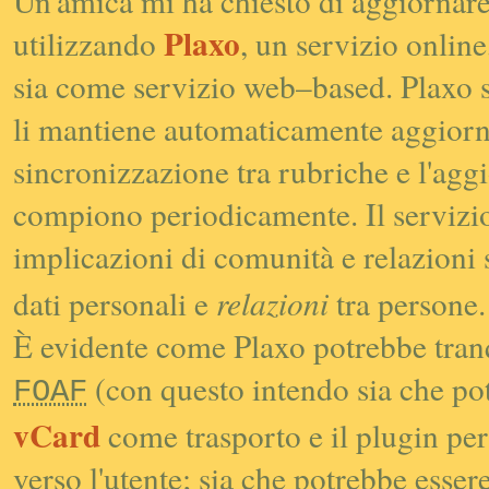
Un'amica mi ha chiesto di aggiornare 
Plaxo
utilizzando
, un servizio onlin
sia come servizio
web–based
. Plaxo 
li mantiene automaticamente aggiornat
sincronizzazione tra rubriche e l'aggi
compiono periodicamente. Il servizio è
implicazioni di comunità e relazioni s
dati personali e
relazioni
tra persone.
È evidente come Plaxo potrebbe tranq
(con questo intendo sia che pot
FOAF
vCard
come trasporto e il plugin pe
verso l'utente; sia che potrebbe esser