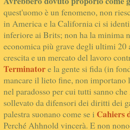
Avrebbero dovuto proporlo come g
quest'uomo è un fenomeno, non riesce
in America e la California ci si ident
inferiore ai
Brits
; non ha la minima n
economica più grave degli ultimi 20 a
crescita e un mercato del lavoro contr
Terminator
e la gente si fida (in fo
mancare il lieto fine, non importano l
nel paradosso per cui tutti sanno ch
sollevato da difensori dei diritti dei
Cahiers 
palestra suonano come se i
Perché Ahhnold vincerà. E non nonos